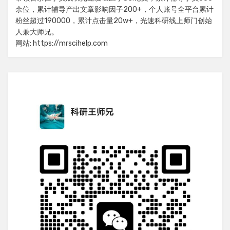
余位，累计辅导产出文章影响因子200+，个人账号全平台累计
粉丝超过190000，累计点击量20w+，光速科研线上师门创始
人兼大师兄。
网站: https://mrscihelp.com