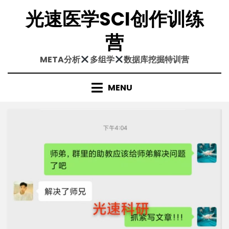
Skip
光速医学SCI创作训练
to
content
营
META分析
多组学
数据库挖掘特训营
MENU