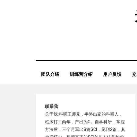
Skip
to
content
团队介绍
训练营介绍
用户反馈
交
联系我
关于我:科研王师兄，半路出家的科研人，
临床打工两年，产出为0。自学科研，掌握
方法后，三个月写出8篇SCI，见刊2篇，其