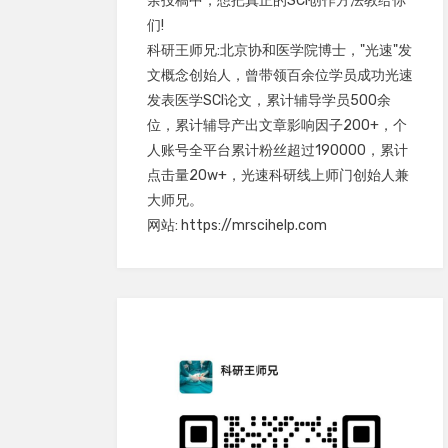
余投稿中，想把真正的SCI创作方法教给你
们!
科研王师兄:北京协和医学院博士，"光速"发
文概念创始人，曾带领百余位学员成功光速
发表医学SCI论文，累计辅导学员500余
位，累计辅导产出文章影响因子200+，个
人账号全平台累计粉丝超过190000，累计
点击量20w+，光速科研线上师门创始人兼
大师兄。
网站: https://mrscihelp.com