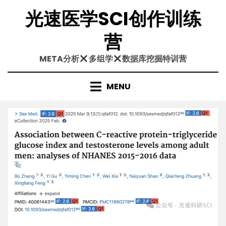
Skip
光速医学SCI创作训练
to
content
营
META分析
多组学
数据库挖掘特训营
MENU