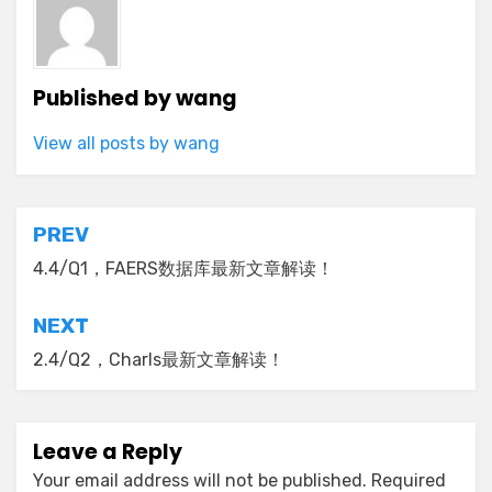
Published by
wang
View all posts by wang
Post
PREV
navigation
4.4/Q1，FAERS数据库最新文章解读！
NEXT
2.4/Q2，Charls最新文章解读！
Leave a Reply
Your email address will not be published.
Required