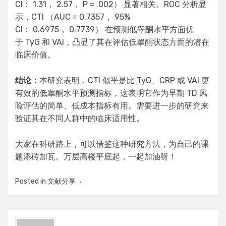
CI： 1.31， 2.57， P = .002） 显著相关。ROC 分析显
示，CTI （AUC = 0.7357， 95%
CI： 0.6975， 0.7739） 在预测低睾酮水平方面优
于 TyG 和 VAI，凸显了其在评估低睾酮状态方面的潜在
临床价值。
结论：
本研究表明，CTI 似乎是比 TyG、CRP 或 VAI 更
有效的低睾酮水平预测指标，这表明它作为早期 TD 风
险评估的简单、低成本指标有用。需要进一步的研究来
验证其在不同人群中的临床适用性。
大家在科研路上，可以借鉴这种研究方法，为自己的课
题添砖加瓦。万层高楼平底起，一起加油呀！
Posted in
文献分享