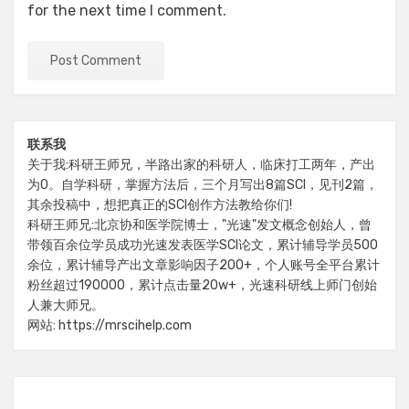
for the next time I comment.
联系我
关于我:科研王师兄，半路出家的科研人，临床打工两年，产出
为0。自学科研，掌握方法后，三个月写出8篇SCI，见刊2篇，
其余投稿中，想把真正的SCI创作方法教给你们!
科研王师兄:北京协和医学院博士，"光速"发文概念创始人，曾
带领百余位学员成功光速发表医学SCI论文，累计辅导学员500
余位，累计辅导产出文章影响因子200+，个人账号全平台累计
粉丝超过190000，累计点击量20w+，光速科研线上师门创始
人兼大师兄。
网站: https://mrscihelp.com