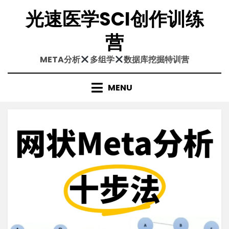
Skip
光速医学SCI创作训练
to
content
营
META分析
多组学
数据库挖掘特训营
MENU