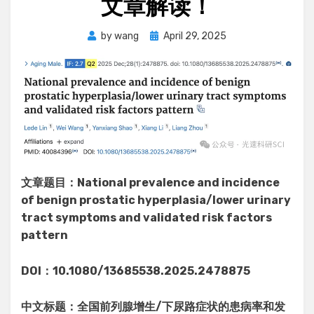
文章解读！
Posted
by
wang
April 29, 2025
on
文章题目：National prevalence and incidence
of benign prostatic hyperplasia/lower urinary
tract symptoms and validated risk factors
pattern
DOI：10.1080/13685538.2025.2478875
中文标题：全国前列腺增生/下尿路症状的患病率和发