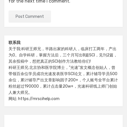
for the next time I comment.
联系我
关于我:科研王师兄，半路出家的科研人，临床打工两年，产出
为0。自学科研，掌握方法后，三个月写出8篇SCI，见刊2篇，
其余投稿中，想把真正的SCI创作方法教给你们!
科研王师兄:北京协和医学院博士，"光速"发文概念创始人，曾
带领百余位学员成功光速发表医学SCI论文，累计辅导学员500
余位，累计辅导产出文章影响因子200+，个人账号全平台累计
粉丝超过190000，累计点击量20w+，光速科研线上师门创始
人兼大师兄。
网站: https://mrscihelp.com