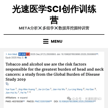
Skip
光速医学SCI创作训练
to
content
营
META分析
多组学
数据库挖掘特训营
MENU