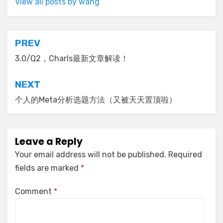
View all posts by wang
Post
PREV
navigation
3.0/Q2，Charls最新文章解读！
NEXT
个人的Meta分析选题方法（又被天天置顶啦）
Leave a Reply
Your email address will not be published.
Required
fields are marked
*
Comment
*