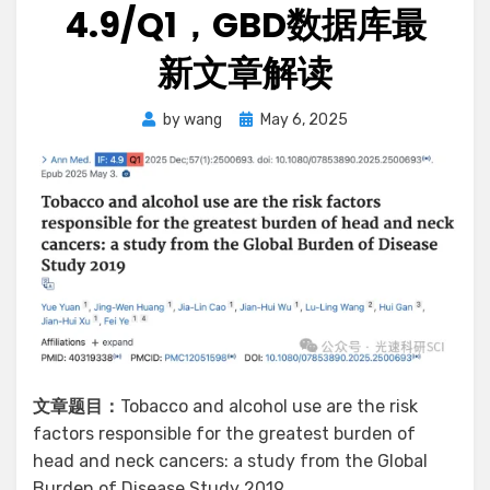
4.9/Q1，GBD数据库最
新文章解读
Posted
by
wang
May 6, 2025
on
文章题目：
Tobacco and alcohol use are the risk
factors responsible for the greatest burden of
head and neck cancers: a study from the Global
Burden of Disease Study 2019