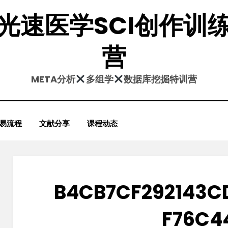
光速医学SCI创作训
营
META分析
多组学
数据库挖掘特训营
易流程
文献分享
课程动态
B4CB7CF292143C
F76C4