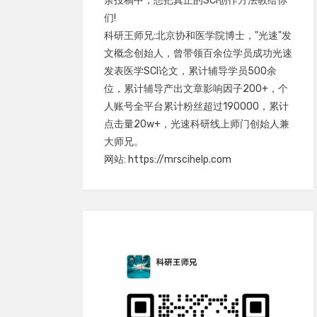
余投稿中，想把真正的SCI创作方法教给你
们!
科研王师兄:北京协和医学院博士，"光速"发
文概念创始人，曾带领百余位学员成功光速
发表医学SCI论文，累计辅导学员500余
位，累计辅导产出文章影响因子200+，个
人账号全平台累计粉丝超过190000，累计
点击量20w+，光速科研线上师门创始人兼
大师兄。
网站: https://mrscihelp.com