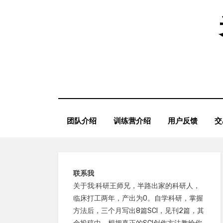
Skip
to
content
团队介绍
训练营介绍
用户反馈
交
联系我
关于我:科研王师兄，半路出家的科研人，
临床打工两年，产出为0。自学科研，掌握
方法后，三个月写出8篇SCI，见刊2篇，其