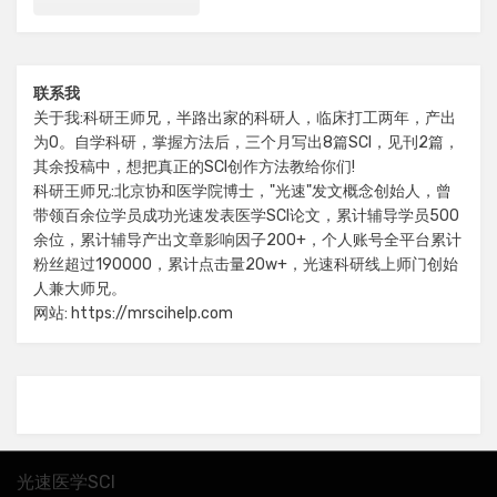
联系我
关于我:科研王师兄，半路出家的科研人，临床打工两年，产出
为0。自学科研，掌握方法后，三个月写出8篇SCI，见刊2篇，
其余投稿中，想把真正的SCI创作方法教给你们!
科研王师兄:北京协和医学院博士，"光速"发文概念创始人，曾
带领百余位学员成功光速发表医学SCI论文，累计辅导学员500
余位，累计辅导产出文章影响因子200+，个人账号全平台累计
粉丝超过190000，累计点击量20w+，光速科研线上师门创始
人兼大师兄。
网站: https://mrscihelp.com
光速医学SCI