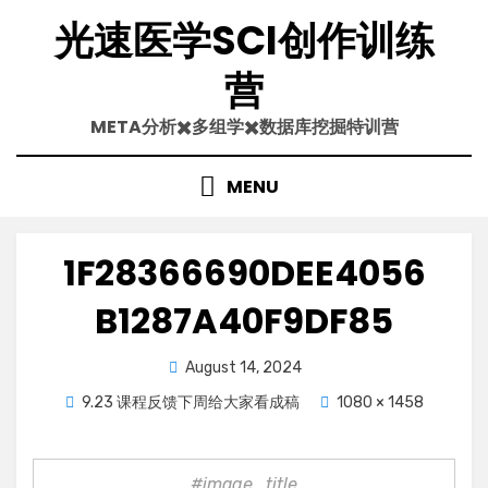
Skip
光速医学SCI创作训练
to
content
营
META分析✖️多组学✖️数据库挖掘特训营
MENU
1F28366690DEE4056
B1287A40F9DF85
Posted
August 14, 2024
on
9.23 课程反馈下周给大家看成稿
1080 × 1458
#image_title