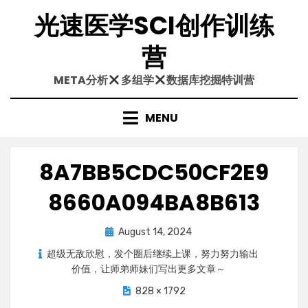
Skip
光速医学SCI创作训练
to
content
营
META分析
多组学
数据库挖掘特训营
MENU
8A7BB5CDC50CF2E9
8660A094BA8B613
Posted
August 14, 2024
on
超级无敌欣慰，发个圈后继续上课，努力努力输出
价值，让师弟师妹们写出更多文章～
828 × 1792