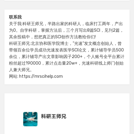
联系我
关于我:科研王师兄，半路出家的科研人，临床打工两年，产出
为0。自学科研，掌握方法后，三个月写出8篇SCI，见刊2篇，
其余投稿中，想把真正的SCI创作方法教给你们!
科研王师兄:北京协和医学院博士，"光速"发文概念创始人，曾
带领百余位学员成功光速发表医学SCI论文，累计辅导学员500
余位，累计辅导产出文章影响因子200+，个人账号全平台累计
粉丝超过190000，累计点击量20w+，光速科研线上师门创始
人兼大师兄。
网站: https://mrscihelp.com