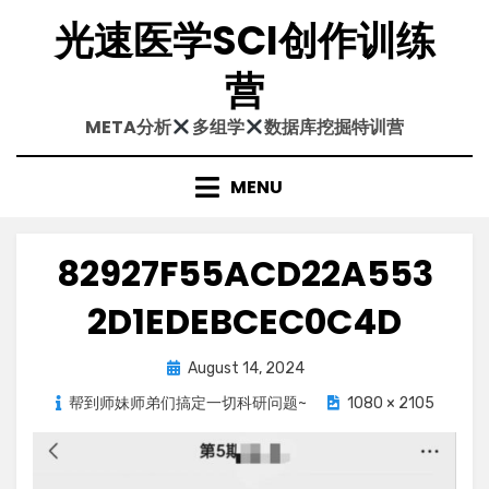
Skip
光速医学SCI创作训练
to
content
营
META分析
多组学
数据库挖掘特训营
MENU
82927F55ACD22A553
2D1EDEBCEC0C4D
Posted
August 14, 2024
on
帮到师妹师弟们搞定一切科研问题~
1080 × 2105