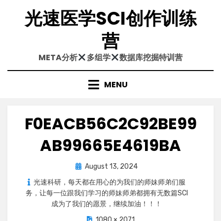
Skip
光速医学SCI创作训练
to
content
营
META分析
多组学
数据库挖掘特训营
MENU
F0EACB56C2C92BE99
AB99665E4619BA
Posted
August 13, 2024
on
光速科研，每天都在用心的为我们的师妹师弟们服
务，让每一位跟我们学习的师妹师弟都拥有无数篇SCI
成为了我们的愿景，继续加油！！！
1080 × 2071