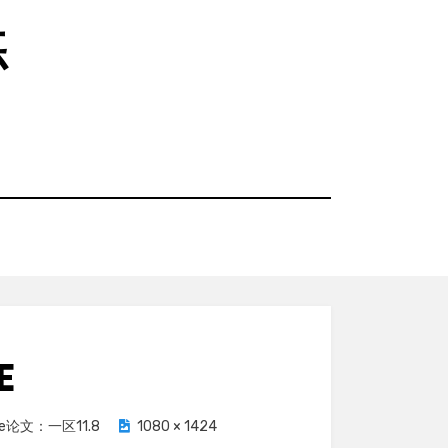
练
E
e论文：一区11.8
1080 × 1424