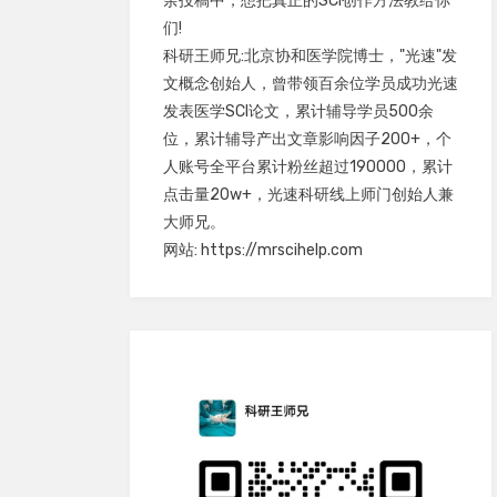
余投稿中，想把真正的SCI创作方法教给你
们!
科研王师兄:北京协和医学院博士，"光速"发
文概念创始人，曾带领百余位学员成功光速
发表医学SCI论文，累计辅导学员500余
位，累计辅导产出文章影响因子200+，个
人账号全平台累计粉丝超过190000，累计
点击量20w+，光速科研线上师门创始人兼
大师兄。
网站: https://mrscihelp.com