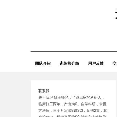
Skip
to
content
团队介绍
训练营介绍
用户反馈
交
联系我
关于我:科研王师兄，半路出家的科研人，
临床打工两年，产出为0。自学科研，掌握
方法后，三个月写出8篇SCI，见刊2篇，其