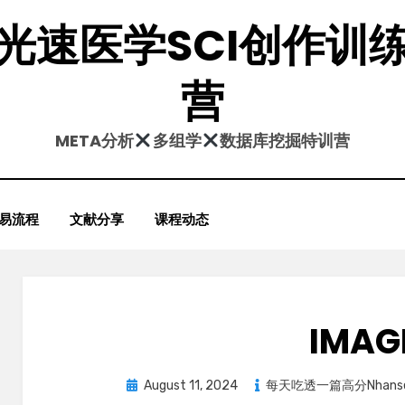
光速医学SCI创作训
营
META分析
多组学
数据库挖掘特训营
易流程
文献分享
课程动态
IMAG
Posted
August 11, 2024
每天吃透一篇高分Nhans