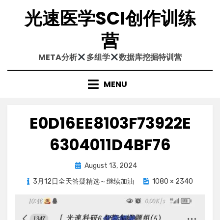
Skip
光速医学SCI创作训练
to
content
营
META分析
多组学
数据库挖掘特训营
MENU
E0D16EE8103F73922E
6304011D4BF76
Posted
August 13, 2024
on
3月12日全天答疑精选～继续加油
1080 × 2340