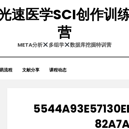
光速医学SCI创作训
营
META分析
多组学
数据库挖掘特训营
易流程
文献分享
课程动态
5544A93E57130E
82A7