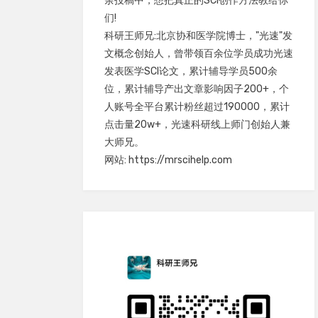
余投稿中，想把真正的SCI创作方法教给你
们!
科研王师兄:北京协和医学院博士，"光速"发
文概念创始人，曾带领百余位学员成功光速
发表医学SCI论文，累计辅导学员500余
位，累计辅导产出文章影响因子200+，个
人账号全平台累计粉丝超过190000，累计
点击量20w+，光速科研线上师门创始人兼
大师兄。
网站: https://mrscihelp.com