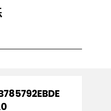
练
B785792EBDE
A0