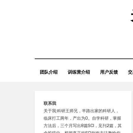
Skip
to
content
团队介绍
训练营介绍
用户反馈
交
联系我
关于我:科研王师兄，半路出家的科研人，
临床打工两年，产出为0。自学科研，掌握
方法后，三个月写出8篇SCI，见刊2篇，其