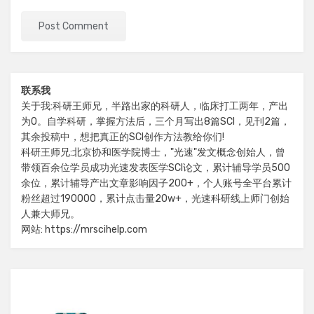
联系我
关于我:科研王师兄，半路出家的科研人，临床打工两年，产出
为0。自学科研，掌握方法后，三个月写出8篇SCI，见刊2篇，
其余投稿中，想把真正的SCI创作方法教给你们!
科研王师兄:北京协和医学院博士，"光速"发文概念创始人，曾
带领百余位学员成功光速发表医学SCI论文，累计辅导学员500
余位，累计辅导产出文章影响因子200+，个人账号全平台累计
粉丝超过190000，累计点击量20w+，光速科研线上师门创始
人兼大师兄。
网站: https://mrscihelp.com