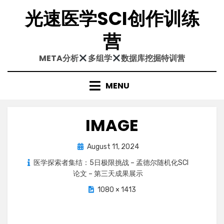
Skip
光速医学SCI创作训练
to
content
营
META分析
多组学
数据库挖掘特训营
MENU
IMAGE
Posted
August 11, 2024
on
医学探索者集结：5日极限挑战 – 孟德尔随机化SCI
论文 – 第三天成果展示
1080 × 1413