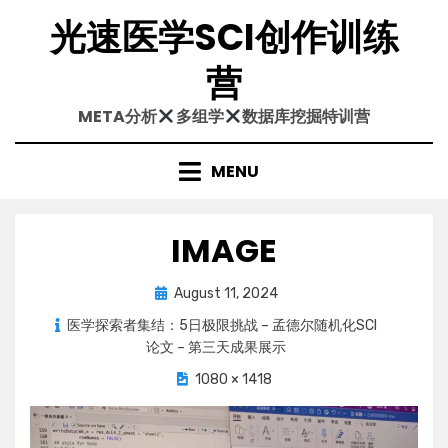
Skip
光速医学SCI创作训练
to
content
营
META分析
多组学
数据库挖掘特训营
MENU
IMAGE
Posted
August 11, 2024
on
医学探索者集结：5日极限挑战 – 孟德尔随机化SCI
论文 – 第三天成果展示
1080 × 1418