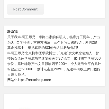
联系我
关于我:科研王师兄，半路出家的科研人，临床打工两年，产出
为0。自学科研，掌握方法后，三个月写出8篇SCI，见刊2篇，
其余投稿中，想把真正的SCI创作方法教给你们!
科研王师兄:北京协和医学院博士，"光速"发文概念创始人，曾
带领百余位学员成功光速发表医学SCI论文，累计辅导学员500
余位，累计辅导产出文章影响因子200+，个人账号全平台累计
粉丝超过190000，累计点击量20w+，光速科研线上师门创始
人兼大师兄。
网站: https://mrscihelp.com