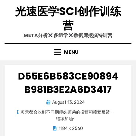
Skip
光速医学SCI创作训练
to
content
营
META分析
多组学
数据库挖掘特训营
MENU
D55E6B583CE90894
B981B3E2A6D3417
Posted
August 13, 2024
on
每天都会收到不同期师妹师弟的投稿和接受反馈，
继续加油~
1184 × 2560