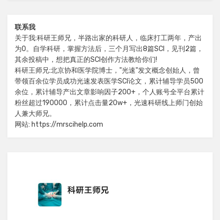
联系我
关于我:科研王师兄，半路出家的科研人，临床打工两年，产出
为0。自学科研，掌握方法后，三个月写出8篇SCI，见刊2篇，
其余投稿中，想把真正的SCI创作方法教给你们!
科研王师兄:北京协和医学院博士，"光速"发文概念创始人，曾
带领百余位学员成功光速发表医学SCI论文，累计辅导学员500
余位，累计辅导产出文章影响因子200+，个人账号全平台累计
粉丝超过190000，累计点击量20w+，光速科研线上师门创始
人兼大师兄。
网站: https://mrscihelp.com