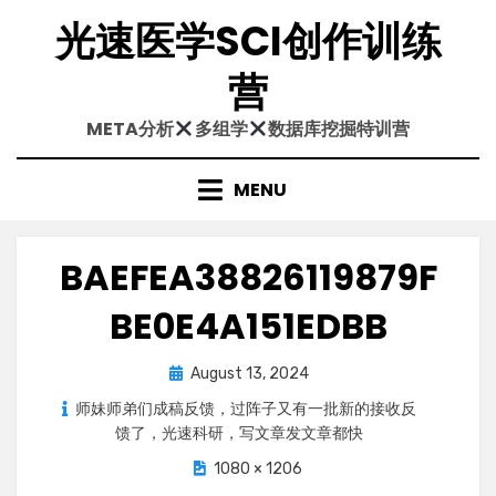
Skip
光速医学SCI创作训练
to
content
营
META分析
多组学
数据库挖掘特训营
MENU
BAEFEA38826119879F
BE0E4A151EDBB
Posted
August 13, 2024
on
师妹师弟们成稿反馈，过阵子又有一批新的接收反
馈了，光速科研，写文章发文章都快
1080 × 1206