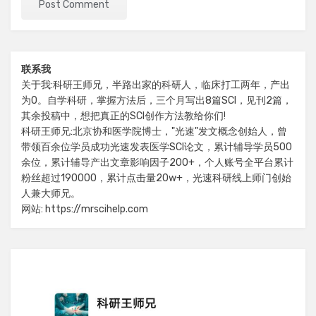
联系我
关于我:科研王师兄，半路出家的科研人，临床打工两年，产出
为0。自学科研，掌握方法后，三个月写出8篇SCI，见刊2篇，
其余投稿中，想把真正的SCI创作方法教给你们!
科研王师兄:北京协和医学院博士，"光速"发文概念创始人，曾
带领百余位学员成功光速发表医学SCI论文，累计辅导学员500
余位，累计辅导产出文章影响因子200+，个人账号全平台累计
粉丝超过190000，累计点击量20w+，光速科研线上师门创始
人兼大师兄。
网站: https://mrscihelp.com