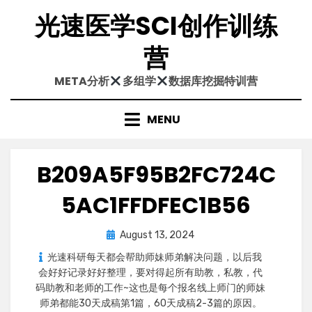
Skip
光速医学SCI创作训练
to
content
营
META分析
多组学
数据库挖掘特训营
MENU
B209A5F95B2FC724C
5AC1FFDFEC1B56
Posted
August 13, 2024
on
光速科研每天都会帮助师妹师弟解决问题，以后我
会好好记录好好整理，要对得起所有助教，私教，代
码助教和老师的工作~​​这也是每个报名线上师门的师妹
师弟都能30天成稿第1篇，60天成稿2-3篇的原因。