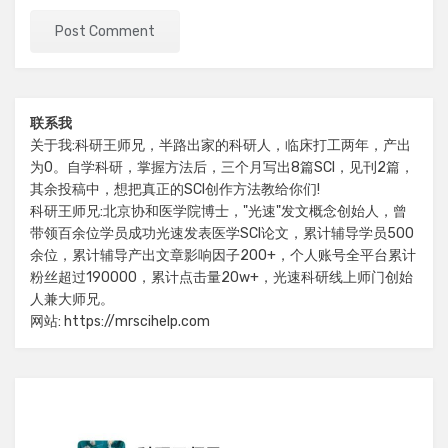
联系我
关于我:科研王师兄，半路出家的科研人，临床打工两年，产出
为0。自学科研，掌握方法后，三个月写出8篇SCI，见刊2篇，
其余投稿中，想把真正的SCI创作方法教给你们!
科研王师兄:北京协和医学院博士，"光速"发文概念创始人，曾
带领百余位学员成功光速发表医学SCI论文，累计辅导学员500
余位，累计辅导产出文章影响因子200+，个人账号全平台累计
粉丝超过190000，累计点击量20w+，光速科研线上师门创始
人兼大师兄。
网站: https://mrscihelp.com