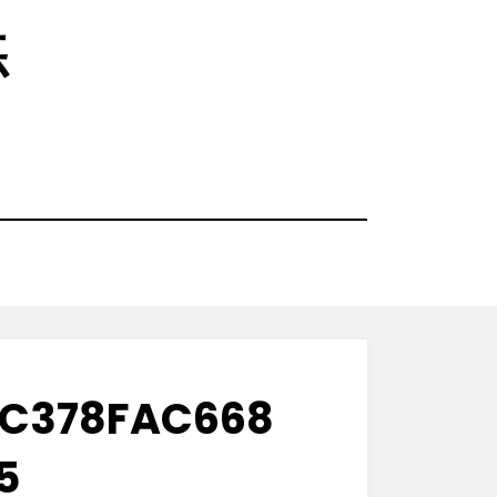
练
7C378FAC668
5