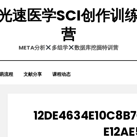
光速医学SCI创作训
营
META分析
多组学
数据库挖掘特训营
易流程
文献分享
课程动态
12DE4634E10C8B
E12AE