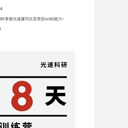
24
时掌握光速攥写任意类型sci的能力~
0