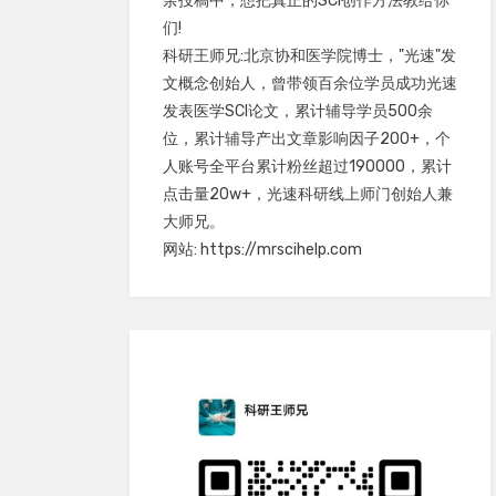
余投稿中，想把真正的SCI创作方法教给你
们!
科研王师兄:北京协和医学院博士，"光速"发
文概念创始人，曾带领百余位学员成功光速
发表医学SCI论文，累计辅导学员500余
位，累计辅导产出文章影响因子200+，个
人账号全平台累计粉丝超过190000，累计
点击量20w+，光速科研线上师门创始人兼
大师兄。
网站: https://mrscihelp.com