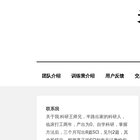
Skip
to
content
团队介绍
训练营介绍
用户反馈
交
联系我
关于我:科研王师兄，半路出家的科研人，
临床打工两年，产出为0。自学科研，掌握
方法后，三个月写出8篇SCI，见刊2篇，其