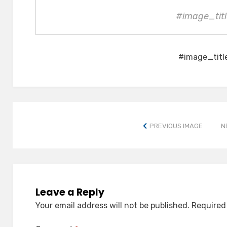
#image_titl
#image_titl
PREVIOUS IMAGE
N
Leave a Reply
Your email address will not be published.
Required