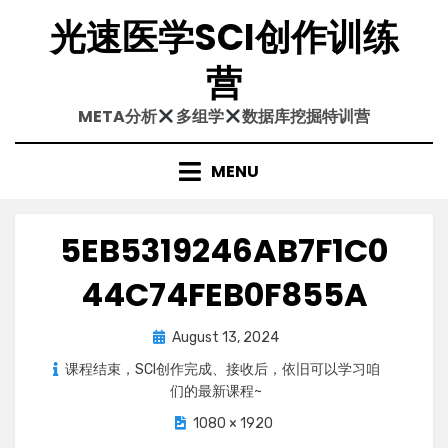
Skip
光速医学SCI创作训练
to
content
营
META分析
多组学
数据库挖掘特训营
MENU
5EB5319246AB7F1C0
44C74FEB0F855A
Posted
August 13, 2024
on
课程结束，SCI创作完成、接收后，依旧可以学习咱
们的最新课程~
1080 × 1920