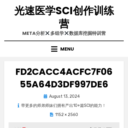
Skip
光速医学SCI创作训练
to
content
营
META分析
多组学
数据库挖掘特训营
MENU
FD2CACC4ACFC7F06
55A64D3DF997DE6
Posted
August 13, 2024
on
带更多的师弟师妹们拥有产出10+篇SCI的能力！
1152 × 2560