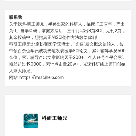
联系我
关于我:科研王师兄，半路出家的科研人，临床打工两年，产出
为0。自学科研，掌握方法后，三个月写出8篇SCI，见刊2篇，
其余投稿中，想把真正的SCI创作方法教给你们!
科研王师兄:北京协和医学院博士，"光速"发文概念创始人，曾
带领百余位学员成功光速发表医学SCI论文，累计辅导学员500
余位，累计辅导产出文章影响因子200+，个人账号全平台累计
粉丝超过190000，累计点击量20w+，光速科研线上师门创始
人兼大师兄。
网站: https://mrscihelp.com