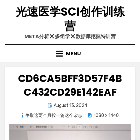
Skip
光速医学SCI创作训练
to
content
营
META分析
多组学
数据库挖掘特训营
MENU
CD6CA5BFF3D57F4B
C432CD29E142EAF
Posted
August 13, 2024
on
争取这两个月投一篇这个杂志
1080 × 1440