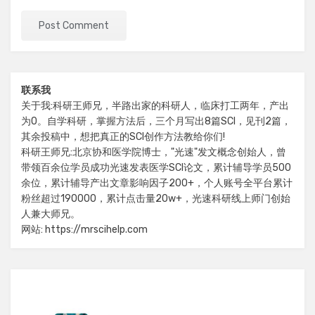
联系我
关于我:科研王师兄，半路出家的科研人，临床打工两年，产出
为0。自学科研，掌握方法后，三个月写出8篇SCI，见刊2篇，
其余投稿中，想把真正的SCI创作方法教给你们!
科研王师兄:北京协和医学院博士，"光速"发文概念创始人，曾
带领百余位学员成功光速发表医学SCI论文，累计辅导学员500
余位，累计辅导产出文章影响因子200+，个人账号全平台累计
粉丝超过190000，累计点击量20w+，光速科研线上师门创始
人兼大师兄。
网站: https://mrscihelp.com