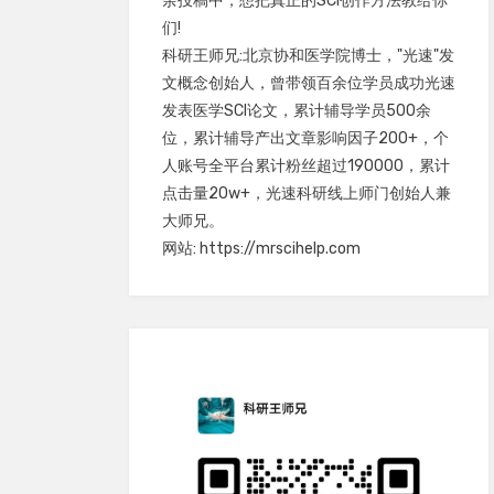
余投稿中，想把真正的SCI创作方法教给你
们!
科研王师兄:北京协和医学院博士，"光速"发
文概念创始人，曾带领百余位学员成功光速
发表医学SCI论文，累计辅导学员500余
位，累计辅导产出文章影响因子200+，个
人账号全平台累计粉丝超过190000，累计
点击量20w+，光速科研线上师门创始人兼
大师兄。
网站: https://mrscihelp.com