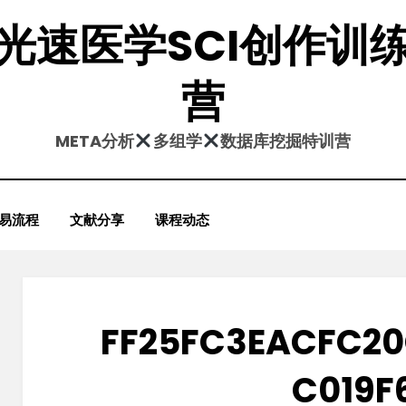
光速医学SCI创作训
营
META分析
多组学
数据库挖掘特训营
易流程
文献分享
课程动态
FF25FC3EACFC2
C019F