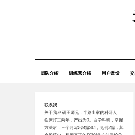
Skip
to
content
团队介绍
训练营介绍
用户反馈
交
联系我
关于我:科研王师兄，半路出家的科研人，
临床打工两年，产出为0。自学科研，掌握
方法后，三个月写出8篇SCI，见刊2篇，其