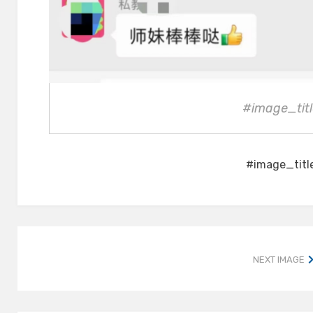
#image_titl
#image_titl
NEXT IMAGE