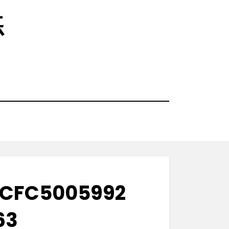
练
0CFC5005992
63