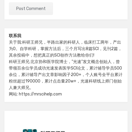
联系我
关于我:科研王师兄，半路出家的科研人，临床打工两年，产出
为0。自学科研，掌握方法后，三个月写出8篇SCI，见刊2篇，
其余投稿中，想把真正的SCI创作方法教给你们!
科研王师兄:北京协和医学院博士，"光速"发文概念创始人，曾
带领百余位学员成功光速发表医学SCI论文，累计辅导学员500
余位，累计辅导产出文章影响因子200+，个人账号全平台累计
粉丝超过190000，累计点击量20w+，光速科研线上师门创始
人兼大师兄。
网站: https://mrscihelp.com