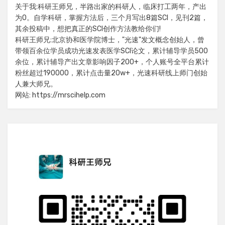
关于我:科研王师兄，半路出家的科研人，临床打工两年，产出
为0。自学科研，掌握方法后，三个月写出8篇SCI，见刊2篇，
其余投稿中，想把真正的SCI创作方法教给你们!
科研王师兄:北京协和医学院博士，"光速"发文概念创始人，曾
带领百余位学员成功光速发表医学SCI论文，累计辅导学员500
余位，累计辅导产出文章影响因子200+，个人账号全平台累计
粉丝超过190000，累计点击量20w+，光速科研线上师门创始
人兼大师兄。
网站: https://mrscihelp.com