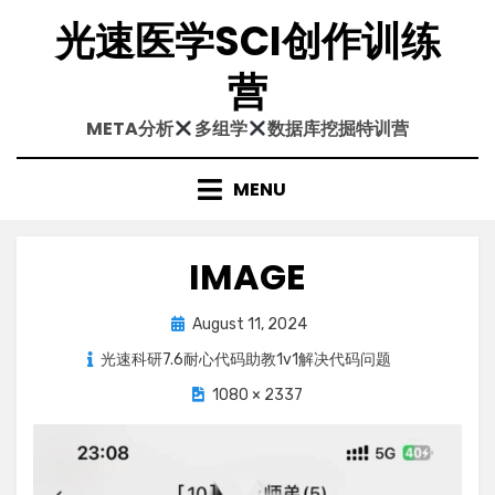
Skip
光速医学SCI创作训练
to
content
营
META分析
多组学
数据库挖掘特训营
MENU
IMAGE
Posted
August 11, 2024
on
光速科研7.6耐心代码助教1v1解决代码问题
1080 × 2337