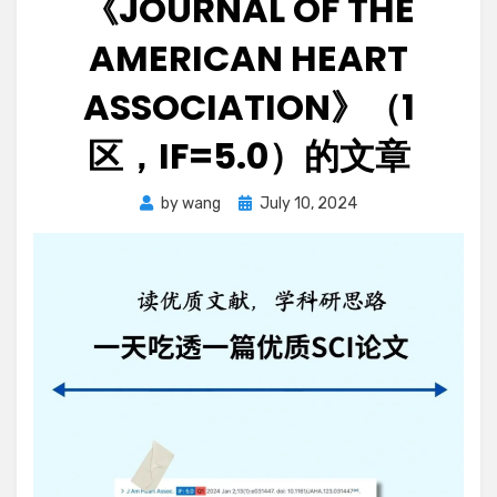
《JOURNAL OF THE
AMERICAN HEART
ASSOCIATION》（1
区，IF=5.0）的文章
Posted
by
wang
July 10, 2024
on