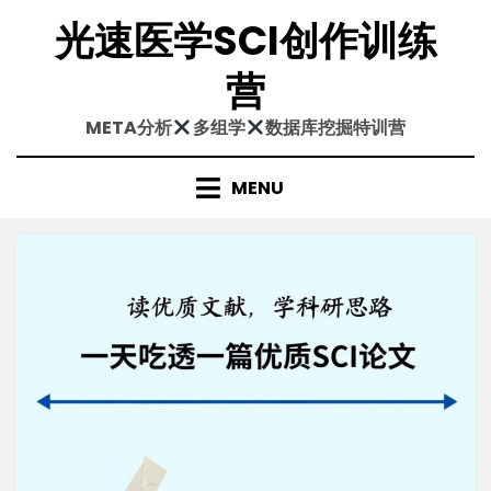
Skip
光速医学SCI创作训练
to
content
营
META分析
多组学
数据库挖掘特训营
MENU