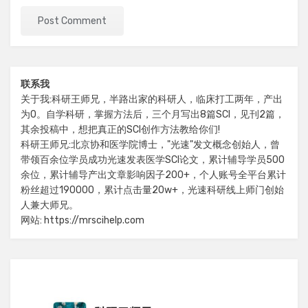
联系我
关于我:科研王师兄，半路出家的科研人，临床打工两年，产出
为0。自学科研，掌握方法后，三个月写出8篇SCI，见刊2篇，
其余投稿中，想把真正的SCI创作方法教给你们!
科研王师兄:北京协和医学院博士，"光速"发文概念创始人，曾
带领百余位学员成功光速发表医学SCI论文，累计辅导学员500
余位，累计辅导产出文章影响因子200+，个人账号全平台累计
粉丝超过190000，累计点击量20w+，光速科研线上师门创始
人兼大师兄。
网站: https://mrscihelp.com