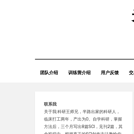
Skip
to
content
团队介绍
训练营介绍
用户反馈
交
联系我
关于我:科研王师兄，半路出家的科研人，
临床打工两年，产出为0。自学科研，掌握
方法后，三个月写出8篇SCI，见刊2篇，其