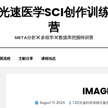
光速医学SCI创作训
营
META分析
多组学
数据库挖掘特训营
易流程
文献分享
课程动态
IMAG
Posted
August 11, 2024
7.20光速科研保姆式