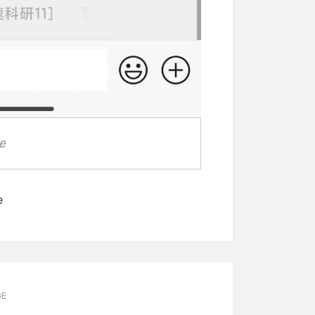
e
e
GE