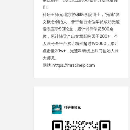
余投稿中，想把真正的SCI创作方法教给你
们!
科研王师兄:北京协和医学院博士，"光速"发
文概念创始人，曾带领百余位学员成功光速
发表医学SCI论文，累计辅导学员500余
位，累计辅导产出文章影响因子200+，个
人账号全平台累计粉丝超过190000，累计
点击量20w+，光速科研线上师门创始人兼
大师兄。
网站: https://mrscihelp.com