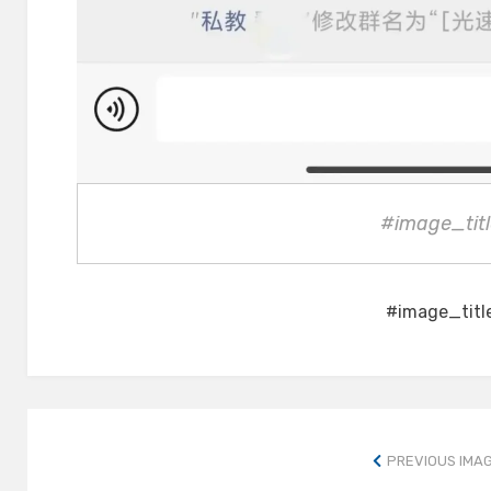
#image_titl
#image_titl
PREVIOUS IMA