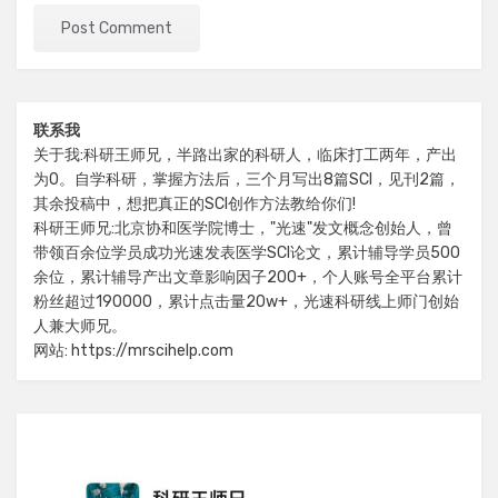
联系我
关于我:科研王师兄，半路出家的科研人，临床打工两年，产出
为0。自学科研，掌握方法后，三个月写出8篇SCI，见刊2篇，
其余投稿中，想把真正的SCI创作方法教给你们!
科研王师兄:北京协和医学院博士，"光速"发文概念创始人，曾
带领百余位学员成功光速发表医学SCI论文，累计辅导学员500
余位，累计辅导产出文章影响因子200+，个人账号全平台累计
粉丝超过190000，累计点击量20w+，光速科研线上师门创始
人兼大师兄。
网站: https://mrscihelp.com