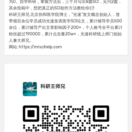
为0。自学科研，掌握方法后，三个月写出8篇SCI，见刊2篇，
其余投稿中，想把真正的SCI创作方法教给你们!
科研王师兄:北京协和医学院博士，"光速"发文概念创始人，曾
带领百余位学员成功光速发表医学SCI论文，累计辅导学员500
余位，累计辅导产出文章影响因子200+，个人账号全平台累计
粉丝超过190000，累计点击量20w+，光速科研线上师门创始
人兼大师兄。
网站: https://mrscihelp.com