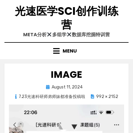
Skip
光速医学SCI创作训练
to
content
营
META分析
多组学
数据库挖掘特训营
MENU
IMAGE
Posted
August 11, 2024
on
7.23光速科研师弟师妹都准备投稿啦
992 × 2152