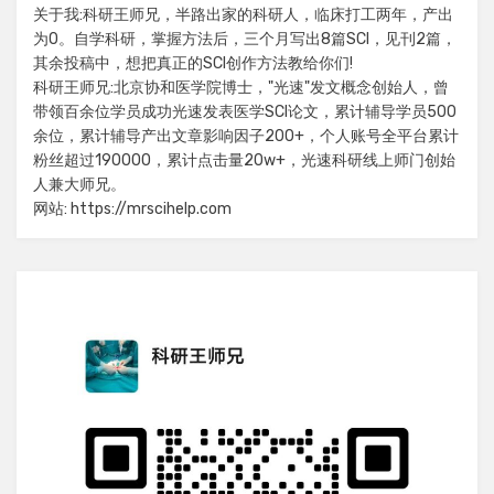
关于我:科研王师兄，半路出家的科研人，临床打工两年，产出
为0。自学科研，掌握方法后，三个月写出8篇SCI，见刊2篇，
其余投稿中，想把真正的SCI创作方法教给你们!
科研王师兄:北京协和医学院博士，"光速"发文概念创始人，曾
带领百余位学员成功光速发表医学SCI论文，累计辅导学员500
余位，累计辅导产出文章影响因子200+，个人账号全平台累计
粉丝超过190000，累计点击量20w+，光速科研线上师门创始
人兼大师兄。
网站: https://mrscihelp.com