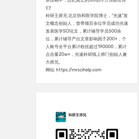
余投稿中，想把真正的SCI创作方法教给你
们!
科研王师兄:北京协和医学院博士，"光速"发
文概念创始人，曾带领百余位学员成功光速
发表医学SCI论文，累计辅导学员500余
位，累计辅导产出文章影响因子200+，个
人账号全平台累计粉丝超过190000，累计
点击量20w+，光速科研线上师门创始人兼
大师兄。
网站: https://mrscihelp.com