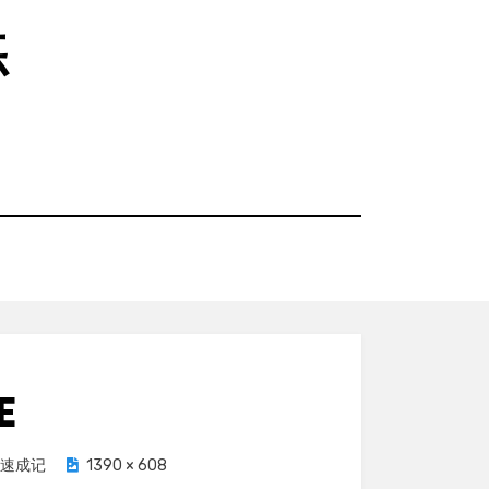
练
E
a速成记
1390 × 608