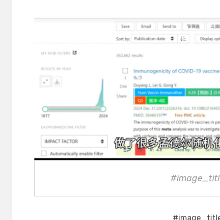
on
#image_titl
#image_titl