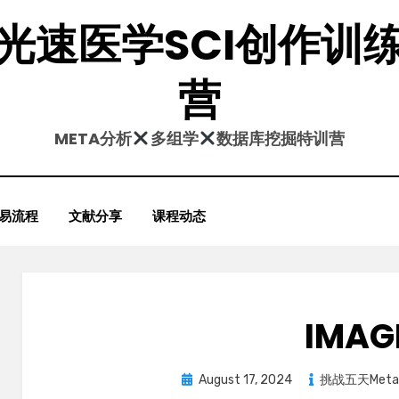
光速医学SCI创作训
营
META分析
多组学
数据库挖掘特训营
易流程
文献分享
课程动态
IMAG
Posted
August 17, 2024
挑战五天Met