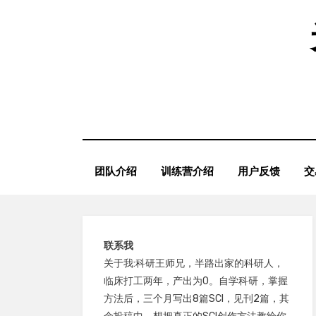
Skip
to
content
团队介绍
训练营介绍
用户反馈
交
联系我
关于我:科研王师兄，半路出家的科研人，
临床打工两年，产出为0。自学科研，掌握
方法后，三个月写出8篇SCI，见刊2篇，其