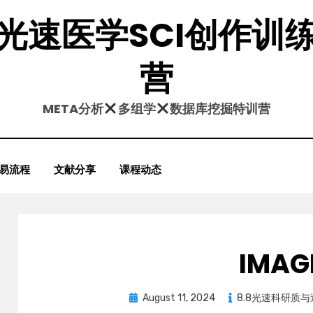
光速医学SCI创作训
营
META分析
多组学
数据库挖掘特训营
易流程
文献分享
课程动态
IMAG
Posted
August 11, 2024
8.8光速科研质