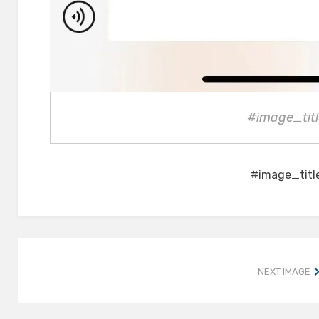
#image_titl
#image_titl
NEXT IMAGE