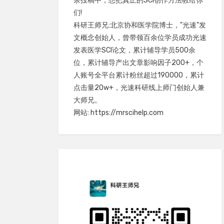
余投稿中，想把真正的SCI创作方法教给你
们!
科研王师兄:北京协和医学院博士，"光速"发
文概念创始人，曾带领百余位学员成功光速
发表医学SCI论文，累计辅导学员500余
位，累计辅导产出文章影响因子200+，个
人账号全平台累计粉丝超过190000，累计
点击量20w+，光速科研线上师门创始人兼
大师兄。
网站: https://mrscihelp.com