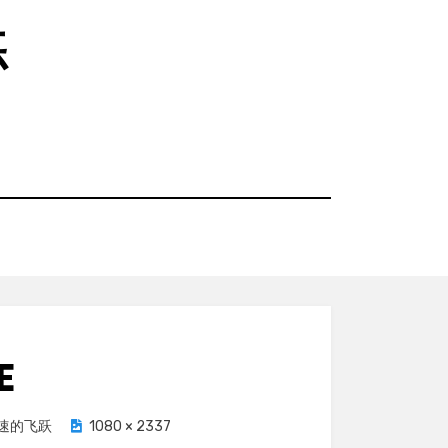
练
E
与速的飞跃
1080 × 2337