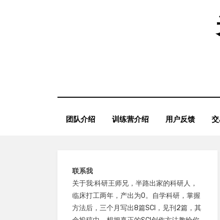
Skip
to
content
团队介绍
训练营介绍
用户反馈
交
联系我
关于我:科研王师兄，半路出家的科研人，
临床打工两年，产出为0。自学科研，掌握
方法后，三个月写出8篇SCI，见刊2篇，其