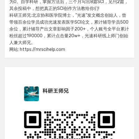
为0。自学科研，掌握方法后，三个月写出8篇SCI，见刊2篇，
其余投稿中，想把真正的SCI创作方法教给你们!
科研王师兄:北京协和医学院博士，"光速"发文概念创始人，曾
带领百余位学员成功光速发表医学SCI论文，累计辅导学员500
余位，累计辅导产出文章影响因子200+，个人账号全平台累计
粉丝超过190000，累计点击量20w+，光速科研线上师门创始
人兼大师兄。
网站: https://mrscihelp.com