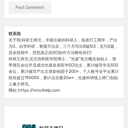
联系我
关于我:科研王师兄，半路出家的科研人，临床打工两年，产出
为0。自学科研，掌握方法后，三个月写出8篇SCI，见刊2篇，
其余投稿中，想把真正的SCI创作方法教给你们!
科研王师兄:北京协和医学院博士，"光速"发文概念创始人，曾
带领百余位学员成功光速发表医学SCI论文，累计辅导学员500
余位，累计辅导产出文章影响因子200+，个人账号全平台累计
粉丝超过190000，累计点击量20w+，光速科研线上师门创始
人兼大师兄。
网站: https://mrscihelp.com