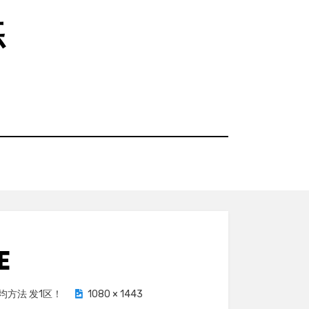
练
E
均方法 发1区！
1080 × 1443