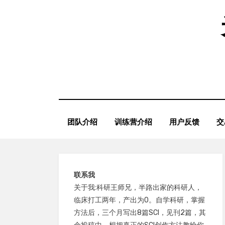
Skip
to
content
团队介绍
训练营介绍
用户反馈
交
联系我
关于我:科研王师兄，半路出家的科研人，
临床打工两年，产出为0。自学科研，掌握
方法后，三个月写出8篇SCI，见刊2篇，其