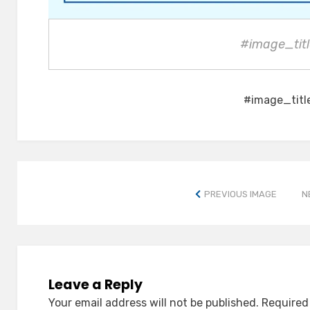
#image_titl
#image_titl
PREVIOUS IMAGE
N
Leave a Reply
Your email address will not be published.
Required