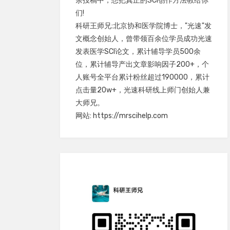
余投稿中，想把真正的SCI创作方法教给你
们!
科研王师兄:北京协和医学院博士，"光速"发
文概念创始人，曾带领百余位学员成功光速
发表医学SCI论文，累计辅导学员500余
位，累计辅导产出文章影响因子200+，个
人账号全平台累计粉丝超过190000，累计
点击量20w+，光速科研线上师门创始人兼
大师兄。
网站: https://mrscihelp.com