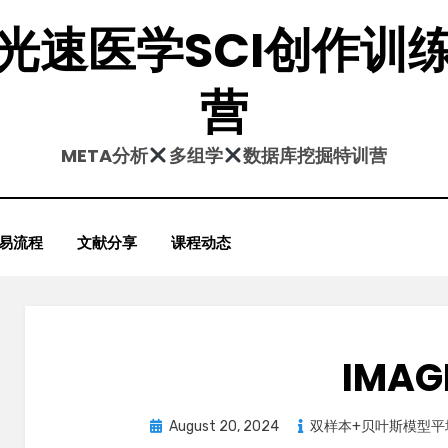
光速医学SCI创作训
营
META分析
多组学
数据库挖掘特训营
易流程
文献分享
课程动态
IMAG
Posted
August 20, 2024
双样本+贝叶斯模型平