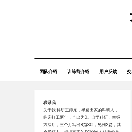
Skip
to
content
团队介绍
训练营介绍
用户反馈
交
联系我
关于我:科研王师兄，半路出家的科研人，
临床打工两年，产出为0。自学科研，掌握
方法后，三个月写出8篇SCI，见刊2篇，其