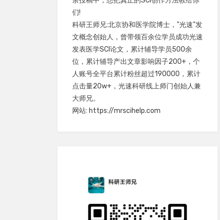
余投稿中，想把真正的SCI创作方法教给你
们!
科研王师兄:北京协和医学院博士，"光速"发
文概念创始人，曾带领百余位学员成功光速
发表医学SCI论文，累计辅导学员500余
位，累计辅导产出文章影响因子200+，个
人账号全平台累计粉丝超过190000，累计
点击量20w+，光速科研线上师门创始人兼
大师兄。
网站: https://mrscihelp.com