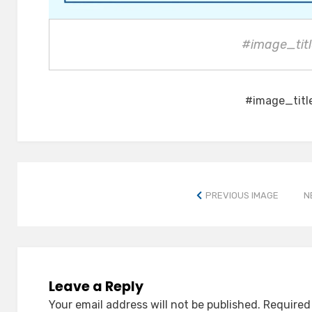
#image_titl
#image_titl
PREVIOUS IMAGE
N
Leave a Reply
Your email address will not be published.
Required