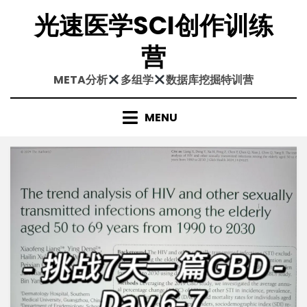
Skip
光速医学SCI创作训练
to
content
营
META分析
多组学
数据库挖掘特训营
MENU