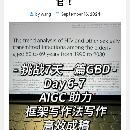
官！
Posted
by
wang
September 16, 2024
on