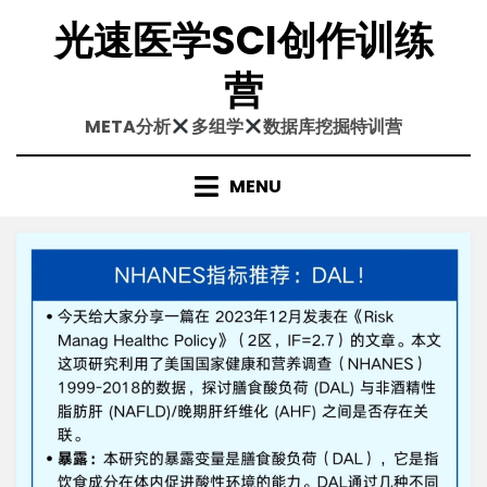
Skip
光速医学SCI创作训练
to
content
营
META分析
多组学
数据库挖掘特训营
MENU