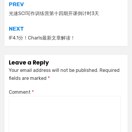
Post
PREV
navigation
光速SCI写作训练营第十四期开课倒计时3天
NEXT
IF4.1分！Charls最新文章解读！
Leave a Reply
Your email address will not be published.
Required
fields are marked
*
Comment
*