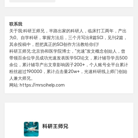
联系我
关于我:科研王师兄，半路出家的科研人，临床打工两年，产出
为0。自学科研，掌握方法后，三个月写出8篇SCI，见刊2篇，
其余投稿中，想把真正的SCI创作方法教给你们!
科研王师兄:北京协和医学院博士，"光速"发文概念创始人，曾
带领百余位学员成功光速发表医学SCI论文，累计辅导学员500
余位，累计辅导产出文章影响因子200+，个人账号全平台累计
粉丝超过190000，累计点击量20w+，光速科研线上师门创始
人兼大师兄。
网站: https://mrscihelp.com