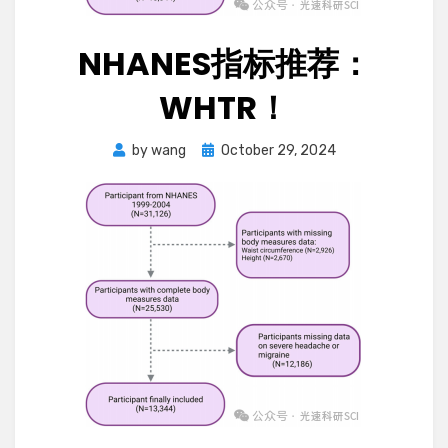
NHANES指标推荐：
WHTR！
Posted
by
wang
October 29, 2024
on