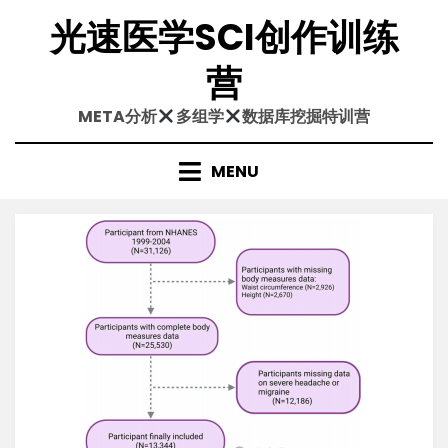
Skip
光速医学SCI创作训练
to
content
营
META分析
多组学
数据库挖掘特训营
MENU