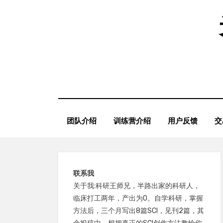
Skip
to
content
团队介绍
训练营介绍
用户反馈
交
联系我
关于我:科研王师兄，半路出家的科研人，
临床打工两年，产出为0。自学科研，掌握
方法后，三个月写出8篇SCI，见刊2篇，其