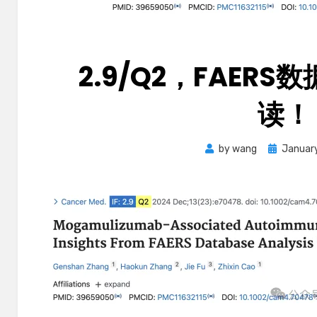
2.9/Q2，FAER
读！
Posted
by
wang
Januar
on