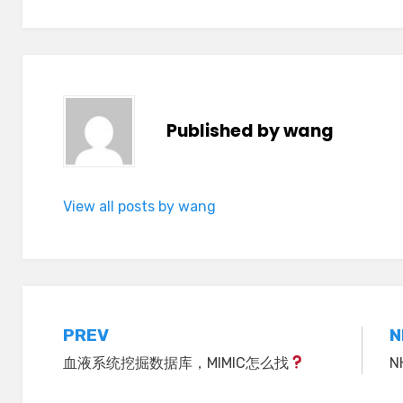
Published by
wang
View all posts by wang
Post
PREV
N
血液系统挖掘数据库，MIMIC怎么找
N
navigation