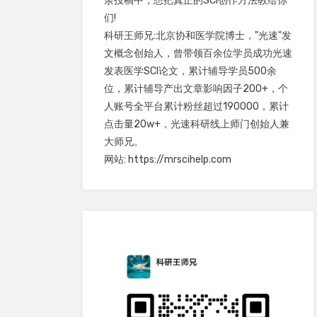
余投稿中，想把真正的SCI创作方法教给你
们!
科研王师兄:北京协和医学院博士，"光速"发
文概念创始人，曾带领百余位学员成功光速
发表医学SCI论文，累计辅导学员500余
位，累计辅导产出文章影响因子200+，个
人账号全平台累计粉丝超过190000，累计
点击量20w+，光速科研线上师门创始人兼
大师兄。
网站: https://mrscihelp.com