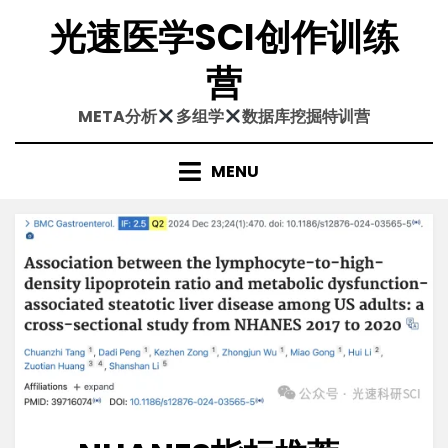
Skip
光速医学SCI创作训练
to
content
营
META分析
多组学
数据库挖掘特训营
MENU