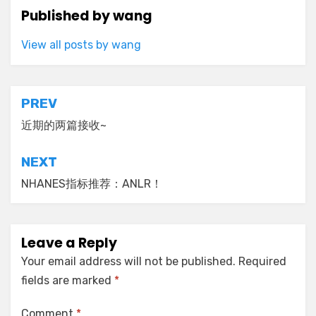
Published by
wang
View all posts by wang
Post
PREV
navigation
近期的两篇接收~
NEXT
NHANES指标推荐：ANLR！
Leave a Reply
Your email address will not be published.
Required
fields are marked
*
Comment
*