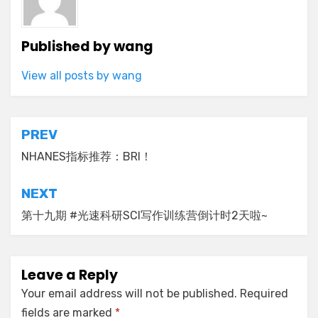
Published by
wang
View all posts by wang
Post
PREV
navigation
NHANES指标推荐：BRI！
NEXT
第十九期 #光速科研SCI写作训练营倒计时2天啦~
Leave a Reply
Your email address will not be published.
Required
fields are marked
*