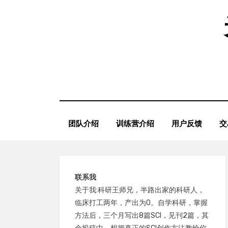
Skip
to
content
团队介绍
训练营介绍
用户反馈
交
联系我
关于我:科研王师兄，半路出家的科研人，
临床打工两年，产出为0。自学科研，掌握
方法后，三个月写出8篇SCI，见刊2篇，其