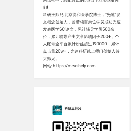
余投稿中，想把真正的SCI创作方法教给你
们!
科研王师兄:北京协和医学院博士，"光速"发
文概念创始人，曾带领百余位学员成功光速
发表医学SCI论文，累计辅导学员500余
位，累计辅导产出文章影响因子200+，个
人账号全平台累计粉丝超过190000，累计
点击量20w+，光速科研线上师门创始人兼
大师兄。
网站: https://mrscihelp.com