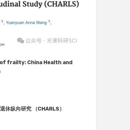
f frailty: China Health and
)
休纵向研究 （CHARLS）