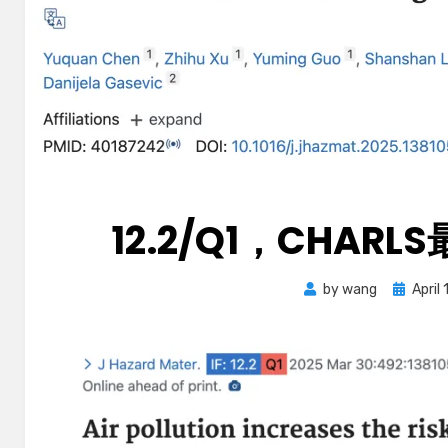
12.2/Q1，CHAR
Posted
by
wang
April
on