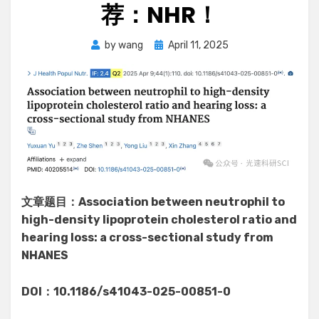
荐：NHR！
Posted
by
wang
April 11, 2025
on
文章题目：Association between neutrophil to
high-density lipoprotein cholesterol ratio and
hearing loss: a cross-sectional study from
NHANES
DOI：10.1186/s41043-025-00851-0