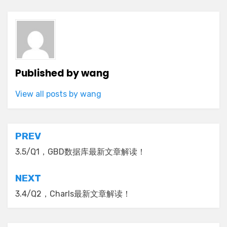
Published by
wang
View all posts by wang
Post
PREV
navigation
3.5/Q1，GBD数据库最新文章解读！
NEXT
3.4/Q2，Charls最新文章解读！