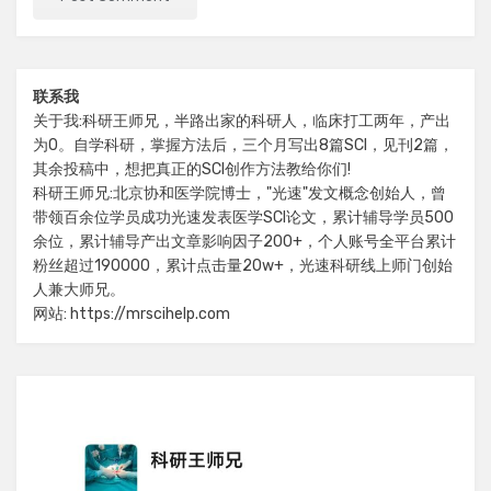
联系我
关于我:科研王师兄，半路出家的科研人，临床打工两年，产出
为0。自学科研，掌握方法后，三个月写出8篇SCI，见刊2篇，
其余投稿中，想把真正的SCI创作方法教给你们!
科研王师兄:北京协和医学院博士，"光速"发文概念创始人，曾
带领百余位学员成功光速发表医学SCI论文，累计辅导学员500
余位，累计辅导产出文章影响因子200+，个人账号全平台累计
粉丝超过190000，累计点击量20w+，光速科研线上师门创始
人兼大师兄。
网站: https://mrscihelp.com