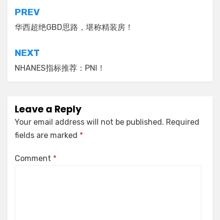
Post
PREV
navigation
华西超绝GBD思路，堪称精装房！
NEXT
NHANES指标推荐：PNI！
Leave a Reply
Your email address will not be published.
Required
fields are marked
*
Comment
*