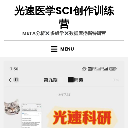
Skip
光速医学SCI创作训练
to
content
营
META分析
多组学
数据库挖掘特训营
MENU