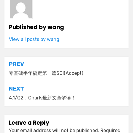
Published by
wang
View all posts by wang
Post
PREV
navigation
零基础半年搞定第一篇SCI(Accept)
NEXT
4.1/Q2，Charls最新文章解读！
Leave a Reply
Your email address will not be published.
Required