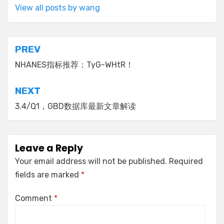
View all posts by wang
Post
PREV
navigation
NHANES指标推荐：TyG-WHtR！
NEXT
3.4/Q1，GBD数据库最新文章解读
Leave a Reply
Your email address will not be published.
Required
fields are marked
*
Comment
*