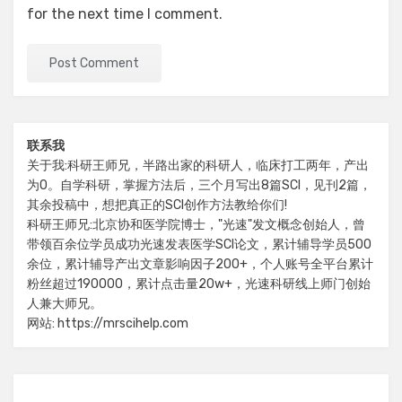
for the next time I comment.
联系我
关于我:科研王师兄，半路出家的科研人，临床打工两年，产出
为0。自学科研，掌握方法后，三个月写出8篇SCI，见刊2篇，
其余投稿中，想把真正的SCI创作方法教给你们!
科研王师兄:北京协和医学院博士，"光速"发文概念创始人，曾
带领百余位学员成功光速发表医学SCI论文，累计辅导学员500
余位，累计辅导产出文章影响因子200+，个人账号全平台累计
粉丝超过190000，累计点击量20w+，光速科研线上师门创始
人兼大师兄。
网站: https://mrscihelp.com