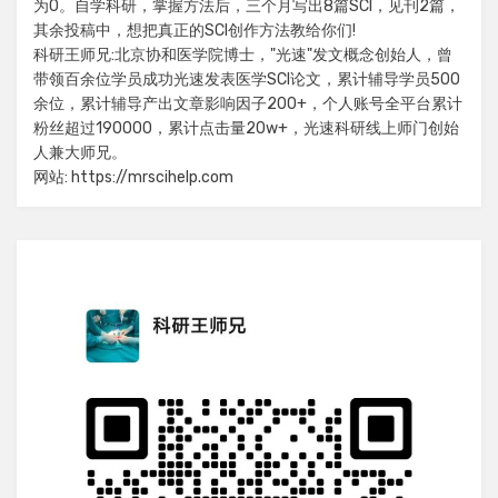
为0。自学科研，掌握方法后，三个月写出8篇SCI，见刊2篇，
其余投稿中，想把真正的SCI创作方法教给你们!
科研王师兄:北京协和医学院博士，"光速"发文概念创始人，曾
带领百余位学员成功光速发表医学SCI论文，累计辅导学员500
余位，累计辅导产出文章影响因子200+，个人账号全平台累计
粉丝超过190000，累计点击量20w+，光速科研线上师门创始
人兼大师兄。
网站: https://mrscihelp.com